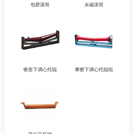
包胶滚筒
永磁滚筒
锥形下调心托辊
摩擦下调心托辊组