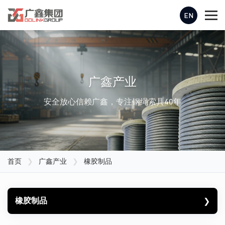
EN
广鑫产业
安全放心信赖广鑫，专注钢绳索具40年
首页
❯
广鑫产业
❯
橡胶制品
橡胶制品
❯