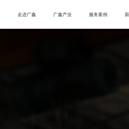
页
走进广鑫
广鑫产业
服务案例