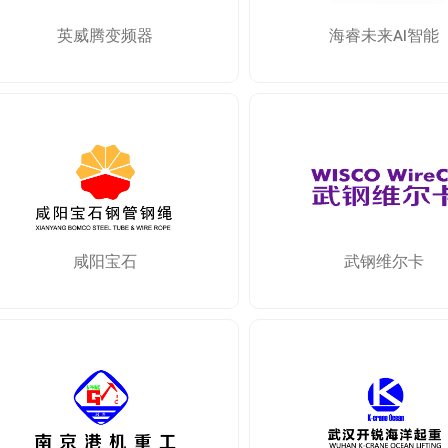
英威腾变频器
海睿未来AI智能
咸阳宝石
武钢维尔卡