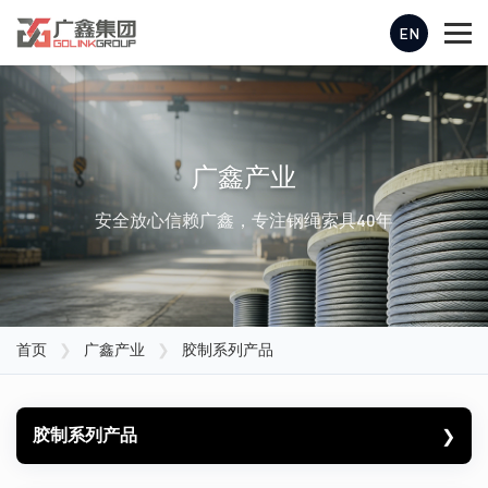
EN
广鑫产业
安全放心信赖广鑫，专注钢绳索具40年
首页
❯
广鑫产业
❯
胶制系列产品
胶制系列产品
❯